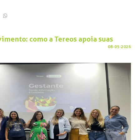
imento: como a Tereos apoia suas
08-05-2026