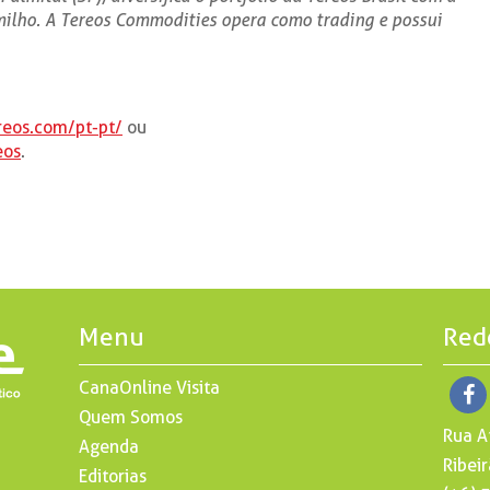
milho. A Tereos Commodities opera como trading e possui
ereos.com/pt-pt/
ou
eos
.
Menu
Red
CanaOnline Visita
Quem Somos
Rua A
Agenda
Ribeir
Editorias