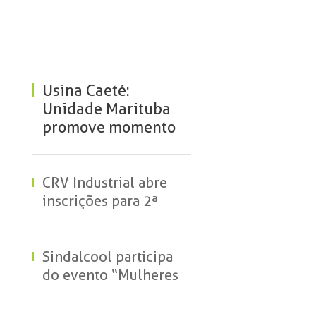
Usina Caeté:
Unidade Marituba
promove momento
de valorização e
escuta às
colaboradoras
CRV Industrial abre
inscrições para 2ª
edição do programa
“Mulheres na
Condução” em
Sindalcool participa
Capinópolis (MG)
do evento “Mulheres
que Fazem” e reforça
apoio ao