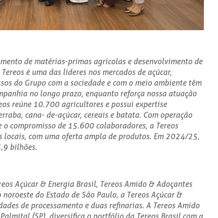
amento de matérias-primas agrícolas e desenvolvimento de
 Tereos é uma das líderes nos mercados de açúcar,
ssos do Grupo com a sociedade e com o meio ambiente têm
mpanhia no longo prazo, enquanto reforça nossa atuação
os reúne 10.700 agricultores e possui expertise
rraba, cana- de-açúcar, cereais e batata. Com operação
 e o compromisso de 15.600 colaboradores, a Tereos
s locais, com uma oferta ampla de produtos. Em 2024/25,
,9 bilhões.
reos Açúcar & Energia Brasil, Tereos Amido & Adoçantes
o noroeste do Estado de São Paulo, a Tereos Açúcar &
idades de processamento e duas refinarias. A Tereos Amido
lmital (SP), diversifica o portfólio da Tereos Brasil com a