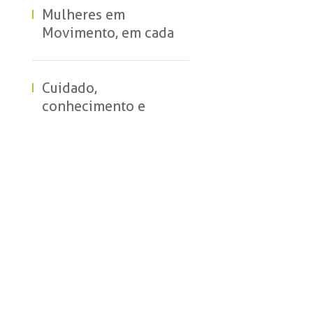
protagonismo
Mulheres em
feminino na indústria
Movimento, em cada
área. Em cada
resultado
Cuidado,
conhecimento e
acolhimento marcam
curso para gestantes
na Usina Estiva