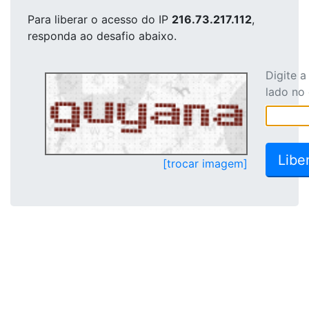
Para liberar o acesso
do IP
216.73.217.112
,
responda ao desafio abaixo.
Digite 
lado no
[trocar imagem]