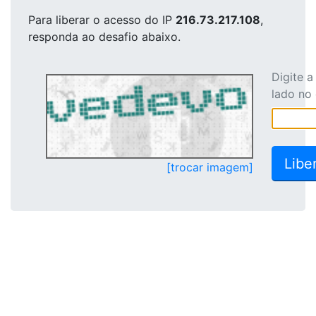
Para liberar o acesso
do IP
216.73.217.108
,
responda ao desafio abaixo.
Digite 
lado no
[trocar imagem]