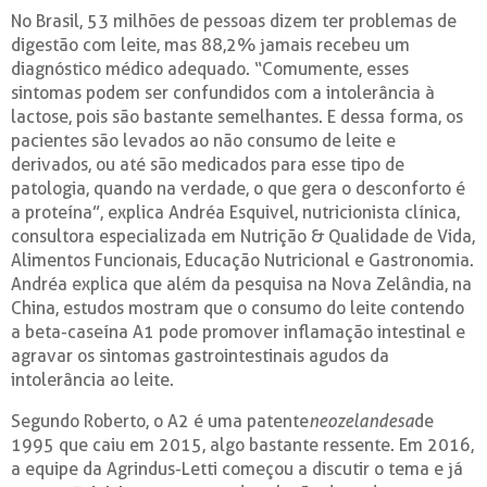
No Brasil, 53 milhões de pessoas dizem ter problemas de
digestão com leite, mas 88,2% jamais recebeu um
diagnóstico médico adequado. “Comumente, esses
sintomas podem ser confundidos com a intolerância à
lactose, pois são bastante semelhantes. E dessa forma, os
pacientes são levados ao não consumo de leite e
derivados, ou até são medicados para esse tipo de
patologia, quando na verdade, o que gera o desconforto é
a proteína”, explica Andréa Esquivel, nutricionista clínica,
consultora especializada em Nutrição & Qualidade de Vida,
Alimentos Funcionais, Educação Nutricional e Gastronomia.
Andréa explica que além da pesquisa na Nova Zelândia, na
China, estudos mostram que o consumo do leite contendo
a beta-caseína A1 pode promover inflamação intestinal e
agravar os sintomas gastrointestinais agudos da
intolerância ao leite.
Segundo Roberto, o A2 é uma patente
neozelandesa
de
1995 que caiu em 2015, algo bastante ressente. Em 2016,
a equipe da Agrindus-Letti começou a discutir o tema e já