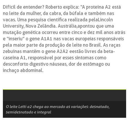
Difícil de entender? Roberto explica: “A proteína A2 está
no leite da mulher, da cabra, da búfala e também nas
vacas. Uma pesquisa científica realizada pelaLincoln
University, Nova Zelândia. Austrália,apontou que uma
mutação genética ocorreu entre cinco e dez mil anos atrás
e “inseriu” o gene A1A1 nas vacas europeias responsáveis
pela maior parte da produção de leite no Brasil. As raças
zebuínas mantêm o gene A2A2 eestão livres da beta-
caseína A1, responsável por esses sintomas como
desconforto digestivo náuseas, dor de estômago ou
inchaço abdominal.
O leite Letti a2 chega ao mercado as variações: desnatado,
semidesnatado e integral