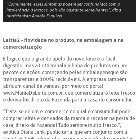
“Comumente, esses sintomas podem ser confundidos com a
intolerância à lactose, pois são bastante semelhantes”, diz a
nutricionista Andréa Esquivel
Letti
a2 -
Novidade no produto, na embalagem e na
comercialização
É lógico que o grande apelo do novo leite é a fácil
digestão, mas a Lettiembala a linha de produtos em um
pacote de ações, começando pelas embalagens que são
transparentes e 100% recicláveis. A empresa também
abriuum canal de vendas, por meio do portal
www.ManiaDeLeite.com.br, que comercializará leite fresco
e derivados direto da Fazenda para a casa do consumidor.
“Trata-se de um e-commerce no qual o consumidor pode
comprar leites e derivados da marca e receber na porta de
casa, direto da fazenda! Tudo sempre muito fresco.”,
explica Diana Jank, publicitária, que em conjunto com a
irmã Taís Jank, advogada, assumiu o desafio de remodelar