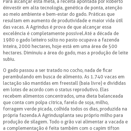
Para alcançar esta meta, a receita apontada por Roberto
éinvestir em alta tecnologia, genética de ponta, atenção
ao meio ambiente e bem-estar do gado. Práticas que
resultam em aumento de produtividade e maior vida útil
das vacas. A Agrindus é prova de que alcançar essa
excelência é completamente possível.Até a década de
1980 o gado leiteiro solto no pasto ocupava a fazenda
inteira, 2000 hectares, hoje está em uma área de 500
hectares. Diminuiu a área do gado, mas a produção de leite
subiu.
O gado passou a ser tratado no cocho, nada de ficar
perambulando em busca de alimento. As 1.740 vacas em
lactação são mantidas em freestall (baia livre) e divididas
em lotes de acordo com o status reprodutivo. Elas
recebem alimentos concentrados, uma dieta balanceada
que conta com polpa cítrica, farelo de soja, milho,
forragem verde picada, colhida todos os dias, produzida na
própria fazenda.A Agrindusplanta seu próprio milho para
produção de silagem. Todo o grão vai alimentar a vacada e
a complementação é feita também com o capim tifton