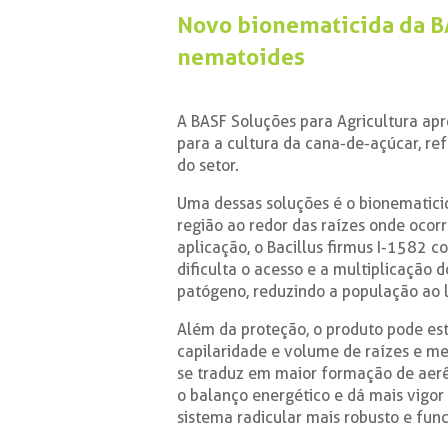
Novo bionematicida da BA
nematoides
A BASF Soluções para Agricultura ap
para a cultura da cana-de-açúcar, r
do setor.
Uma dessas soluções é o bionematicid
região ao redor das raízes onde ocorr
aplicação, o Bacillus firmus I-1582 c
dificulta o acesso e a multiplicação
patógeno, reduzindo a população ao 
Além da proteção, o produto pode es
capilaridade e volume de raízes e mel
se traduz em maior formação de aerê
o balanço energético e dá mais vigor
sistema radicular mais robusto e func