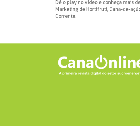
Dê o play no vídeo e conheça mais d
Marketing de Hortifruti, Cana-de-açúc
Corrente.