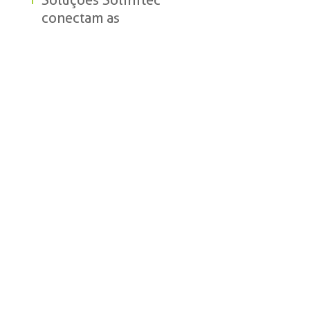
Soluções Solinftec
conectam as
operações da cana do
preparo do solo à
logística de transporte