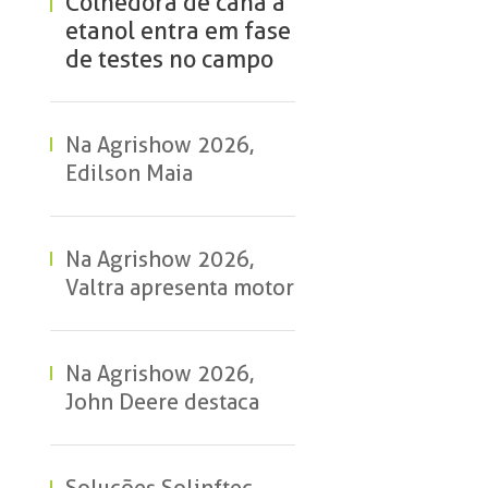
Colhedora de cana a
etanol entra em fase
de testes no campo
Na Agrishow 2026,
Edilson Maia
apresentou o Bisturi
Canavieiro para Beto
Artioli
Na Agrishow 2026,
Valtra apresenta motor
a etanol para tratores.
A tecnologia será
lançada em 2028
Na Agrishow 2026,
John Deere destaca
diferenciais da nova
colhedora de cana CH-
9