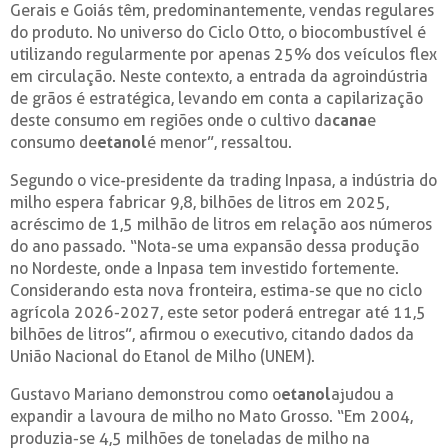
Gerais e Goiás têm, predominantemente, vendas regulares
do produto. No universo do Ciclo Otto, o biocombustível é
utilizando regularmente por apenas 25% dos veículos flex
em circulação. Neste contexto, a entrada da agroindústria
de grãos é estratégica, levando em conta a capilarização
deste consumo em regiões onde o cultivo da
cana
e
consumo de
etanol
é menor”, ressaltou.
Segundo o vice-presidente da trading Inpasa, a indústria do
milho espera fabricar 9,8, bilhões de litros em 2025,
acréscimo de 1,5 milhão de litros em relação aos números
do ano passado. “Nota-se uma expansão dessa produção
no Nordeste, onde a Inpasa tem investido fortemente.
Considerando esta nova fronteira, estima-se que no ciclo
agrícola 2026-2027, este setor poderá entregar até 11,5
bilhões de litros”, afirmou o executivo, citando dados da
União Nacional do Etanol de Milho (UNEM).
Gustavo Mariano demonstrou como o
etanol
ajudou a
expandir a lavoura de milho no Mato Grosso. “Em 2004,
produzia-se 4,5 milhões de toneladas de milho na