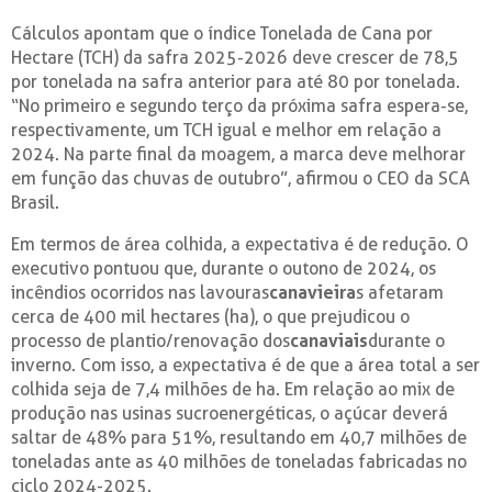
Cálculos apontam que o índice Tonelada de Cana por
Hectare (TCH) da safra 2025-2026 deve crescer de 78,5
por tonelada na safra anterior para até 80 por tonelada.
“No primeiro e segundo terço da próxima safra espera-se,
respectivamente, um TCH igual e melhor em relação a
2024. Na parte final da moagem, a marca deve melhorar
em função das chuvas de outubro”, afirmou o CEO da SCA
Brasil.
Em termos de área colhida, a expectativa é de redução. O
executivo pontuou que, durante o outono de 2024, os
incêndios ocorridos nas lavouras
canavieira
s afetaram
cerca de 400 mil hectares (ha), o que prejudicou o
processo de plantio/renovação dos
canaviais
durante o
inverno. Com isso, a expectativa é de que a área total a ser
colhida seja de 7,4 milhões de ha. Em relação ao mix de
produção nas usinas sucroenergéticas, o açúcar deverá
saltar de 48% para 51%, resultando em 40,7 milhões de
toneladas ante as 40 milhões de toneladas fabricadas no
ciclo 2024-2025.