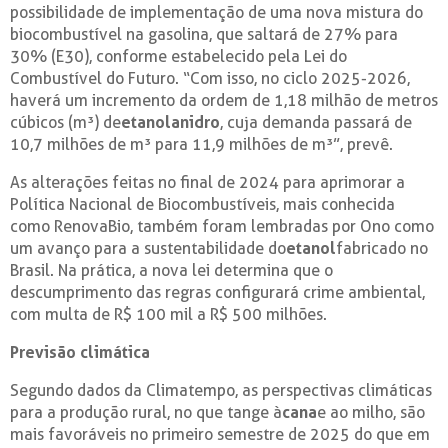
possibilidade de implementação de uma nova mistura do
biocombustível na gasolina, que saltará de 27% para
30% (E30), conforme estabelecido pela Lei do
Combustível do Futuro. “Com isso, no ciclo 2025-2026,
haverá um incremento da ordem de 1,18 milhão de metros
cúbicos (m³) de
etanol
anidro
, cuja demanda passará de
10,7 milhões de m³ para 11,9 milhões de m³”, prevê.
As alterações feitas no final de 2024 para aprimorar a
Política Nacional de Biocombustíveis, mais conhecida
como RenovaBio, também foram lembradas por Ono como
um avanço para a sustentabilidade do
etanol
fabricado no
Brasil. Na prática, a nova lei determina que o
descumprimento das regras configurará crime ambiental,
com multa de R$ 100 mil a R$ 500 milhões.
Previsão climática
Segundo dados da Climatempo, as perspectivas climáticas
para a produção rural, no que tange à
cana
e ao milho, são
mais favoráveis no primeiro semestre de 2025 do que em