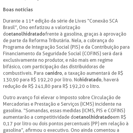
Boas notícias
Durante a 11ª edição da série de Lives “Conexão SCA
Brasil”, Ono enfatizou a valorização
do
etanol
hidratado
frente à gasolina, graças à aprovação
de parte da Reforma Tributária. Nela, a cobrança do
Programa de Integração Social (PIS) e da Contribuição para
Financiamento da Seguridade Social (COFINS) será dará
exclusivamente no produtor, e não mais em regime
bifásico, com participação das distribuidoras de
combustíveis. Para o
anidro
, a taxação aumentará de R$
130,90 para R$ 192,20 por litro. No
hidratado
, haverá
redução de R$ 241,80 para R$ 192,20 o litro.
Outro avanço foi elevar o Imposto sobre Circulação de
Mercadorias e Prestação e Serviços (ICMS) incidente na
gasolina. “Somandas, essas medidas (ICMS, PIS e COFINS)
aumentarão a competitividade do
etanol
hidratado
em R$
0,17 por litro ou dois pontos percentuais (PP) em relação à
gasolina”, afirmou o executivo. Ono ainda comentou a