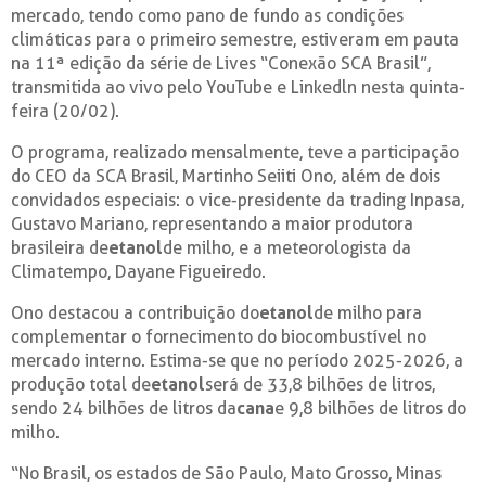
mercado, tendo como pano de fundo as condições
climáticas para o primeiro semestre, estiveram em pauta
na 11ª edição da série de Lives “Conexão SCA Brasil”,
transmitida ao vivo pelo YouTube e Linkedln nesta quinta-
feira (20/02).
O programa, realizado mensalmente, teve a participação
do CEO da SCA Brasil, Martinho Seiiti Ono, além de dois
convidados especiais: o vice-presidente da trading Inpasa,
Gustavo Mariano, representando a maior produtora
brasileira de
etanol
de milho, e a meteorologista da
Climatempo, Dayane Figueiredo.
Ono destacou a contribuição do
etanol
de milho para
complementar o fornecimento do biocombustível no
mercado interno. Estima-se que no período 2025-2026, a
produção total de
etanol
será de 33,8 bilhões de litros,
sendo 24 bilhões de litros da
cana
e 9,8 bilhões de litros do
milho.
“No Brasil, os estados de São Paulo, Mato Grosso, Minas