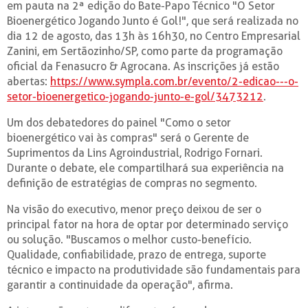
em pauta na 2ª edição do Bate-Papo Técnico "O Setor
Bioenergético Jogando Junto é Gol!", que será realizada no
dia 12 de agosto, das 13h às 16h30, no Centro Empresarial
Zanini, em Sertãozinho/SP, como parte da programação
oficial da Fenasucro & Agrocana. As inscrições já estão
abertas:
https://www.sympla.com.br/evento/2-edicao---o-
setor-bioenergetico-jogando-junto-e-gol/3473212
.
Um dos debatedores do painel "Como o setor
bioenergético vai às compras" será o Gerente de
Suprimentos da Lins Agroindustrial, Rodrigo Fornari.
Durante o debate, ele compartilhará sua experiência na
definição de estratégias de compras no segmento.
Na visão do executivo, menor preço deixou de ser o
principal fator na hora de optar por determinado serviço
ou solução. "Buscamos o melhor custo-benefício.
Qualidade, confiabilidade, prazo de entrega, suporte
técnico e impacto na produtividade são fundamentais para
garantir a continuidade da operação", afirma.