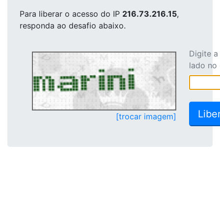
Para liberar o acesso
do IP
216.73.216.15
,
responda ao desafio abaixo.
Digite 
lado no
[trocar imagem]