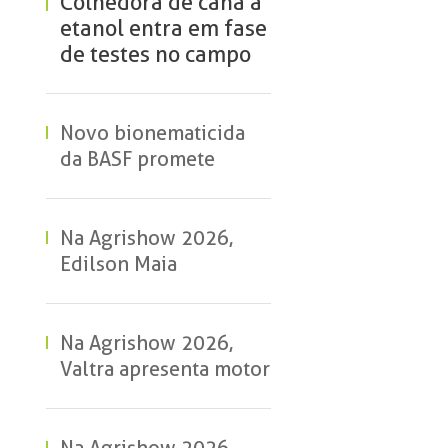
Colhedora de cana a
etanol entra em fase
de testes no campo
Novo bionematicida
da BASF promete
eficiência no controle
de nematoides
Na Agrishow 2026,
Edilson Maia
apresentou o Bisturi
Canavieiro para Beto
Artioli
Na Agrishow 2026,
Valtra apresenta motor
a etanol para tratores.
A tecnologia será
lançada em 2028